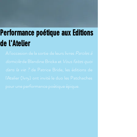
Performance poétique aux Editions
de l'Atelier
A l'occasion de la sortie de leurs livres 
Paroles à 
domicile
 de Blandine Bricka et 
Vous faites quoi 
dans la vie ?
 de Patrice Bride, les éditions de 
l'Atelier (Ivry) ont invité le duo les Patchaches 
pour une performance poétique épique.