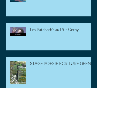
Les Patchach's au P'tit Cerny
STAGE POESIE ECRITURE GFEN
Brèche des confinés de Seine &
Vosges