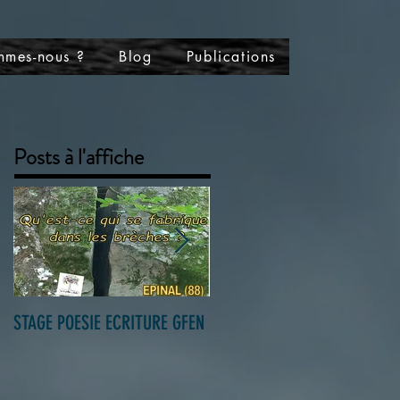
mmes-nous ?
Blog
Publications
Posts à l'affiche
STAGE POESIE ECRITURE GFEN
Ôdébi présente les Patchach
et Olivier Hestin