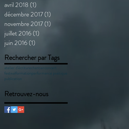
avril 2018
(1)
1 post
décembre 2017
(1)
1 post
novembre 2017
(1)
1 post
juillet 2016
(1)
1 post
juin 2016
(1)
1 post
Rechercher par Tags
atelier d'écriture
chantier
concert
festival
formation
performance poétique
publication
Retrouvez-nous