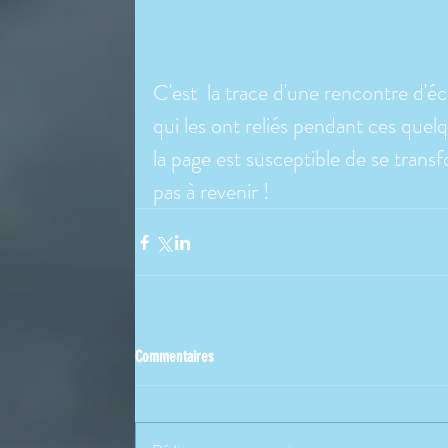
C'est  la trace d'une rencontre d'écr
qui les ont reliés pendant ces quel
la page est susceptible de se transf
pas à revenir !
Commentaires