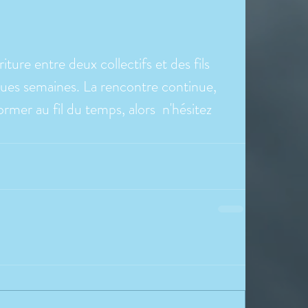
iture entre deux collectifs et des fils  
ques semaines. La rencontre continue,  
ormer au fil du temps, alors  n'hésitez 