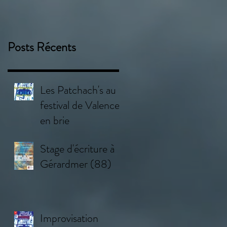
Posts Récents
Les Patchach's au
festival de Valence
en brie
Stage d'écriture à
Gérardmer (88)
Improvisation