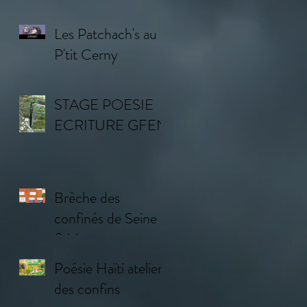
AILLEURS
Les Patchach's au
P'tit Cerny
STAGE POESIE
ECRITURE GFEN
Brèche des
confinés de Seine
& Vosges
Poésie Haïti atelier
des confins