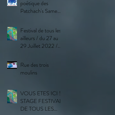
poétique des
Patchach's Samedi
11 février à
Bourron-Marlotte
Festival de tous les
(77)
ailleurs / du 27 au
29 Juillet 2022 /
Programme
Rue des trois
moulins
VOUS ETES ICI !
STAGE FESTIVAL
DE TOUS LES