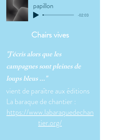
papillon
-02:03
Chairs vives
"J'écris alors que les
campagnes sont pleines de
loups bleus ..."
vient de paraître aux éditions
La baraque de chantier :
https://www.labaraquedechan
tier.org/