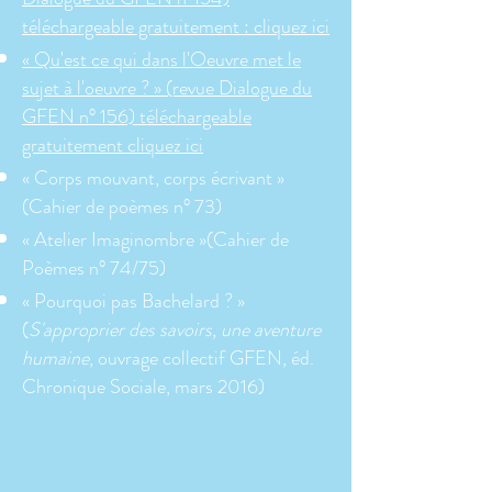
téléchargeable gratuitement : cliquez ici
« Qu'est ce qui dans l'Oeuvre met le
sujet à l'oeuvre ? » (revue Dialogue du
GFEN n° 156) téléchargeable
gratuitement cliquez ici
«
Corps mouvant, corps écrivant »
(Cahier de poèmes n° 73)
« Atelier Imaginombre »(Cahier de
Poèmes n° 74/75)
« Pourquoi pas Bachelard ? »
(
S'approprier des savoirs, une aventure
humaine
, ouvrage collectif GFEN, éd.
Chronique Sociale, mars 2016)