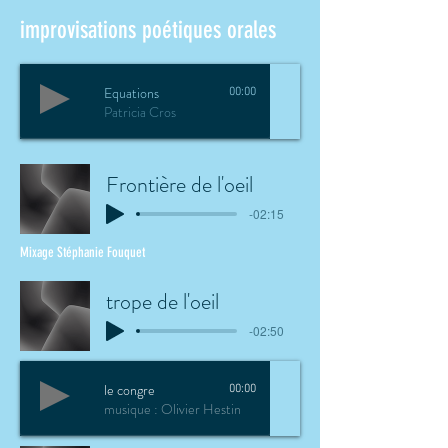
improvisations poétiques orales
Equations
00:00
Patricia Cros
Frontière de l'oeil
-02:15
Mixage Stéphanie Fouquet
trope de l'oeil
-02:50
le congre
00:00
musique : Olivier Hestin