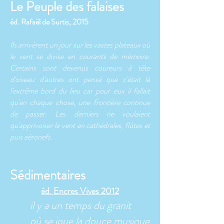
Le Peuple des falaises
éd. Rafaël de Surtis, 2015
Ils arrivèrent un jour sur les vastes plateaux où
le vent se divise en courants de mémoire.
Certains sont devenus coureurs à tête
d'oiseau d'autres ont pensé que c'était là
l'extrême bord du lieu car pour eux il fallait
qu'en chaque chose, une frontière continue
de passer. Les derniers ne voulaient
qu'apprivoiser le vent en cathédrales, flûtes et
puis aéronefs.
Sédimentaires
éd. Encres Vives 2012
il y a un temps du granit
où se joue la douce musique