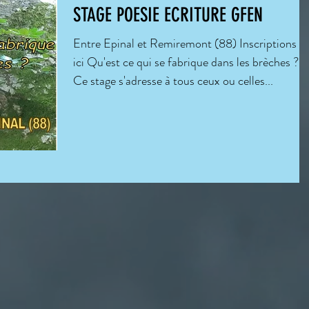
STAGE POESIE ECRITURE GFEN
Entre Epinal et Remiremont (88) Inscriptions :
ici Qu'est ce qui se fabrique dans les brèches ?
Ce stage s'adresse à tous ceux ou celles...