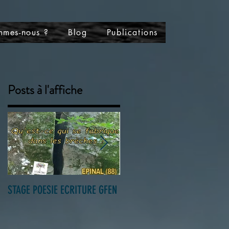
mmes-nous ?
Blog
Publications
Posts à l'affiche
r
STAGE POESIE ECRITURE GFEN
Ôdébi présente les Patchach
et Olivier Hestin