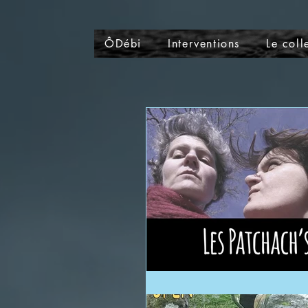
ÔDébi
Interventions
Le colle