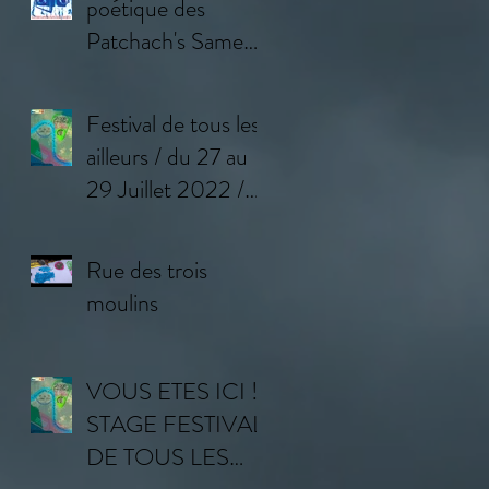
poétique des
Patchach's Samedi
11 février à
Bourron-Marlotte
Festival de tous les
(77)
ailleurs / du 27 au
29 Juillet 2022 /
Programme
Rue des trois
moulins
VOUS ETES ICI !
STAGE FESTIVAL
DE TOUS LES