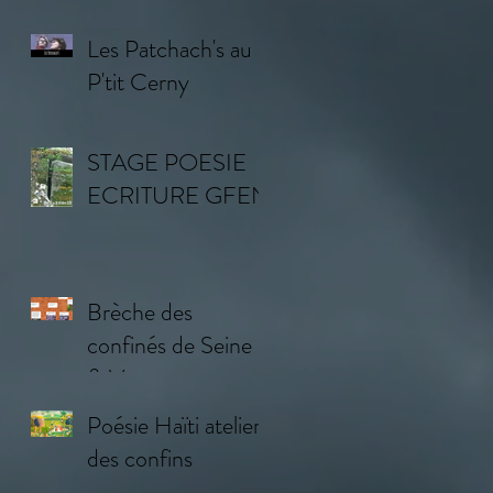
AILLEURS
Les Patchach's au
P'tit Cerny
STAGE POESIE
ECRITURE GFEN
Brèche des
confinés de Seine
& Vosges
Poésie Haïti atelier
des confins