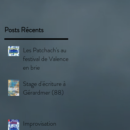
Posts Récents
Les Patchach's au
festival de Valence
en brie
Stage d'écriture à
Gérardmer (88)
Improvisation