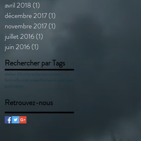
avril 2018
(1)
1 post
décembre 2017
(1)
1 post
novembre 2017
(1)
1 post
juillet 2016
(1)
1 post
juin 2016
(1)
1 post
Rechercher par Tags
atelier d'écriture
chantier
concert
festival
formation
performance poétique
publication
Retrouvez-nous