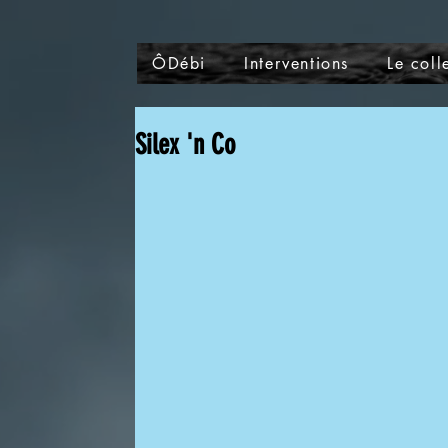
ÔDébi
Interventions
Le colle
Silex 'n Co