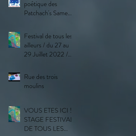
poétique des
Patchach's Samedi
11 février à
Bourron-Marlotte
Festival de tous les
(77)
ailleurs / du 27 au
29 Juillet 2022 /
Programme
Rue des trois
moulins
VOUS ETES ICI !
STAGE FESTIVAL
DE TOUS LES