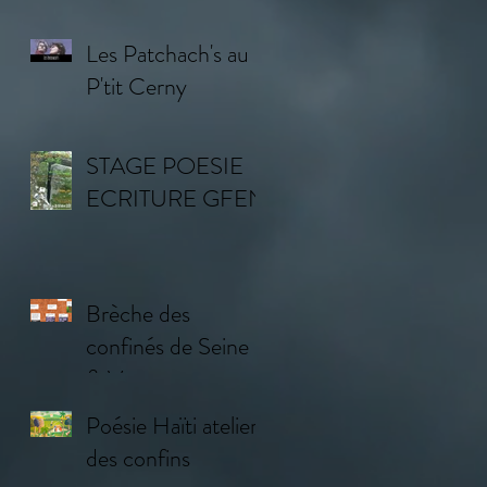
AILLEURS
Les Patchach's au
P'tit Cerny
STAGE POESIE
ECRITURE GFEN
Brèche des
confinés de Seine
& Vosges
Poésie Haïti atelier
des confins