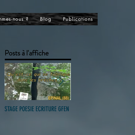
mmes-nous ?
Blog
Publications
Posts à l'affiche
STAGE POESIE ECRITURE GFEN
Ôdébi présente les Patchach
et Olivier Hestin