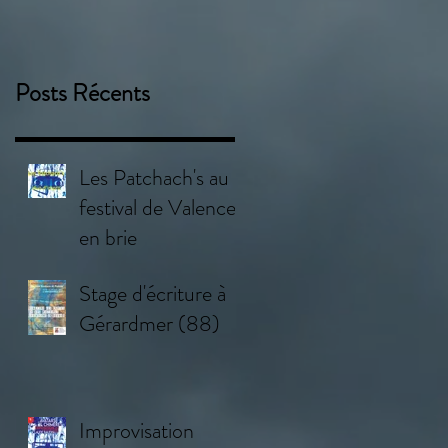
Posts Récents
Les Patchach's au
festival de Valence
en brie
Stage d'écriture à
Gérardmer (88)
Improvisation