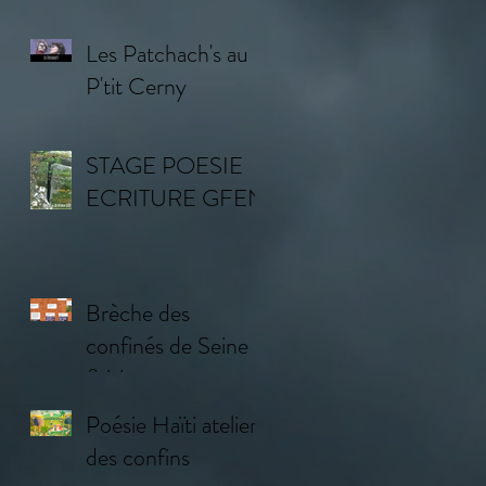
AILLEURS
Les Patchach's au
P'tit Cerny
STAGE POESIE
ECRITURE GFEN
Brèche des
confinés de Seine
& Vosges
Poésie Haïti atelier
des confins