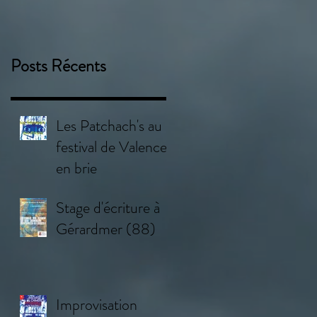
Posts Récents
Les Patchach's au
festival de Valence
en brie
Stage d'écriture à
Gérardmer (88)
Improvisation